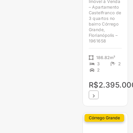
Imóvel á Venda
– Apartamento
Castelfranco de
3 quartos no
bairro Córrego
Grande,
Florianópolis –
1961658
186.82m²
3
2
2
R$2.395.00
Córrego Grande