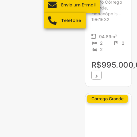
bairro Córrego
Envie um E-mail
Grande,
Florianópolis –
1961632
Telefone
94.89m²
2
2
2
R$995.000,
Córrego Grande