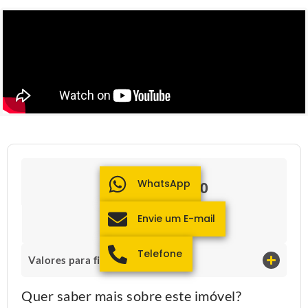
Valor para Venda
WhatsApp
R$ 3.000.000,00
IPTU​:
0.01
Envie um E-mail
Condomínio​:
932
Telefone
Valores para financiamento
Quer saber mais sobre este imóvel?