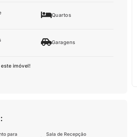
e
Quartos
s
Garagens
 este imóvel!
:
nto para
Sala de Recepção