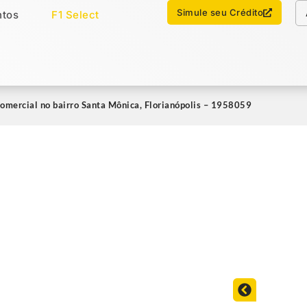
Chamar no WhatsApp
Simule seu Crédito
tos
F1 Select
os
Imóveis Select
omercial no bairro Santa Mônica, Florianópolis – 1958059