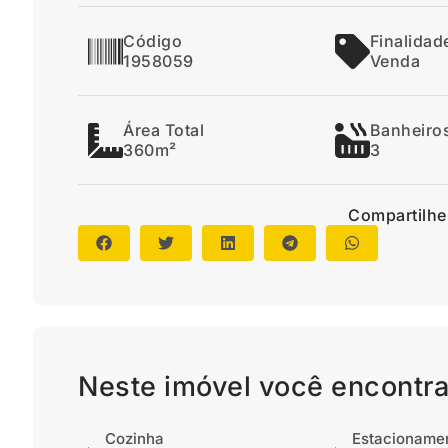
Código
Finalidad
1958059
Venda
Área Total
Banheiro
360m²
3
Compartilhe
Neste imóvel você encontra
Cozinha
Estacioname