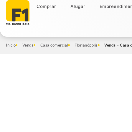
Comprar
Alugar
Empreendimen
Comprar
Alugar
Empreendiment
Início
Venda
Casa comercial
Florianópolis
Venda – Casa c