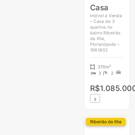
Casa
Imóvel á Venda
– Casa de 3
quartos no
bairro Ribeirão
da Ilha,
Florianópolis –
1961802
370m²
3
2
R$1.085.00
Ribeirão da Ilha