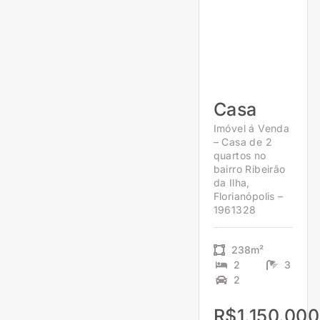
Casa
Imóvel á Venda
– Casa de 2
quartos no
bairro Ribeirão
da Ilha,
Florianópolis –
1961328
238m²
2
3
2
R$1.150.000