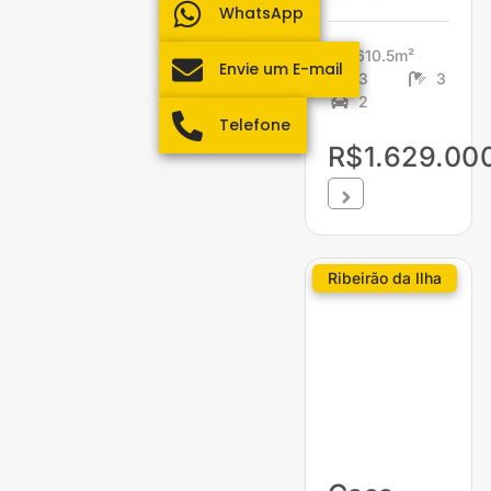
WhatsApp
610.5m²
Envie um E-mail
3
3
2
Telefone
R$1.629.00
Ribeirão da Ilha