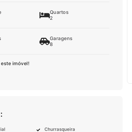
e
Quartos
2
s
Garagens
8
 este imóvel!
:
ial
Churrasqueira