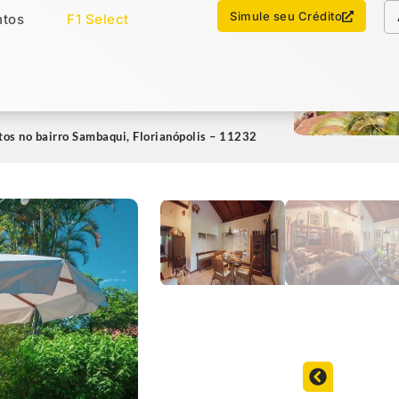
Chamar no WhatsApp
Simule seu Crédito
tos
F1 Select
os
Imóveis Select
os no bairro Sambaqui, Florianópolis – 11232