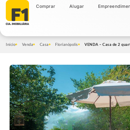
Comprar
Alugar
Empreendimen
Comprar
Alugar
Empreendiment
Início
Venda
Casa
Florianópolis
VENDA – Casa de 2 quart