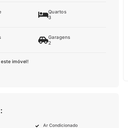
e
Quartos
3
s
Garagens
2
 este imóvel!
:
Ar Condicionado