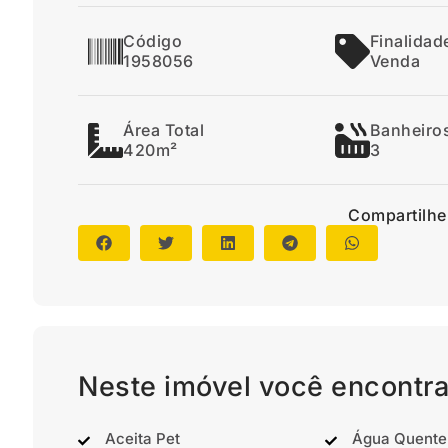
Código
Finalidad
1958056
Venda
Área Total
Banheiro
420m²
3
Compartilhe
Neste imóvel você encontra
Aceita Pet
Água Quente