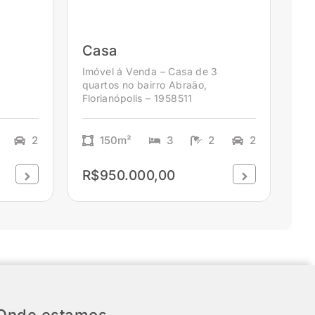
Casa
4
Imóvel á Venda – Casa de 3
quartos no bairro Abraão,
Florianópolis – 1958511
4
2
150m²
3
2
2
R$950.000,00