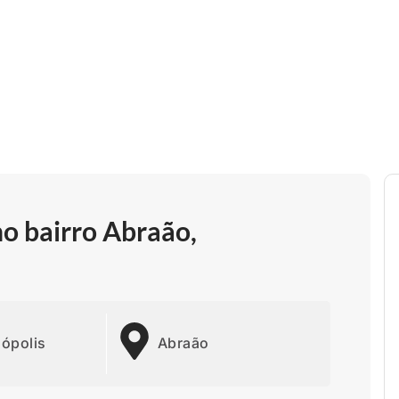
no bairro Abraão,
nópolis
Abraão