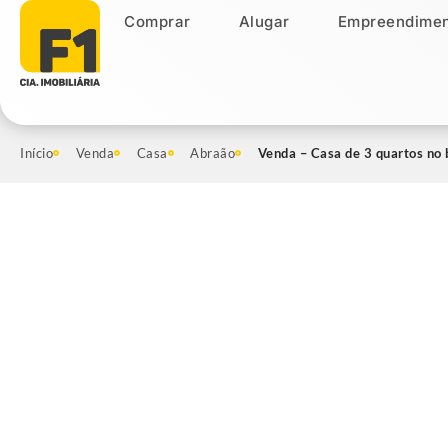
Comprar
Alugar
Empreendimen
Comprar
Alugar
Empreendiment
Início
Venda
Casa
Abraão
Venda – Casa de 3 quartos no 