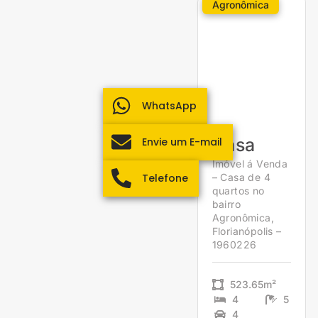
Agronômica
WhatsApp
Casa
Envie um E-mail
Imóvel á Venda
Telefone
– Casa de 4
quartos no
bairro
Agronômica,
Florianópolis –
1960226
523.65m²
4
5
4