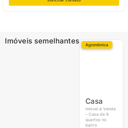
Imóveis semelhantes
Agronômica
Casa
Imóvel á Venda
– Casa de 6
quartos no
bairro