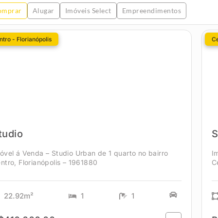
omprar
Alugar
Imóveis Select
Empreendimentos
tro - Florianópolis
Ce
tudio
S
óvel á Venda – Studio Urban de 1 quarto no bairro
I
ntro, Florianópolis – 1961880
C
22.92m²
1
1