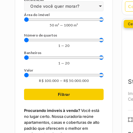
Onde você quer morar?
C
Área do imóvel
Cen
50
m²
—
1000
m²
Número de quartos
1
—
20
Banheiros
1
—
20
Valor
S
R$
100.000
—
R$
50.000.000
Im
Filtrar
Ce
Procurando imóveis à venda?
Você está
no lugar certo. Nossa curadoria reúne
apartamentos, casas e coberturas de alto
padrão que oferecem o melhor em