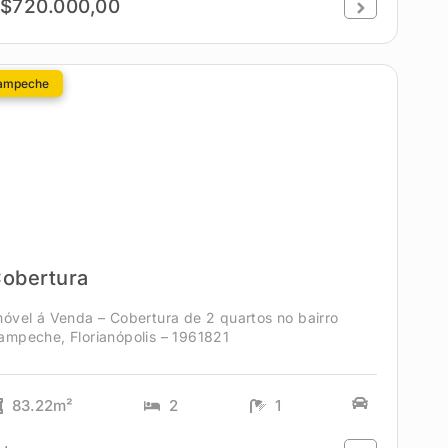
$720.000,00
ampeche
obertura
móvel á Venda – Cobertura de 2 quartos no bairro
ampeche, Florianópolis – 1961821
83.22m²
2
1