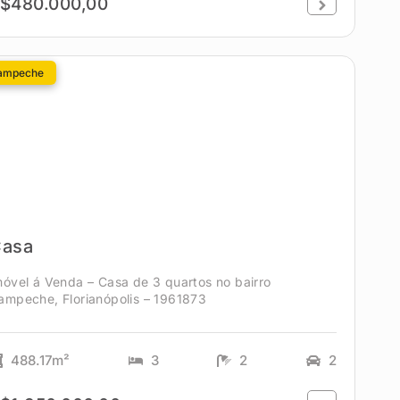
$480.000,00
ampeche
asa
móvel á Venda – Casa de 3 quartos no bairro
ampeche, Florianópolis – 1961873
488.17m²
3
2
2