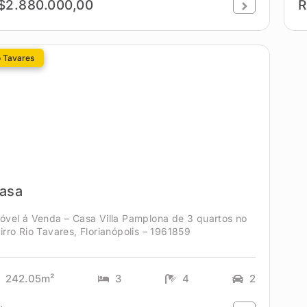
$2.880.000,00
R
o Tavares
asa
óvel á Venda – Casa Villa Pamplona de 3 quartos no
irro Rio Tavares, Florianópolis – 1961859
242.05m²
3
4
2