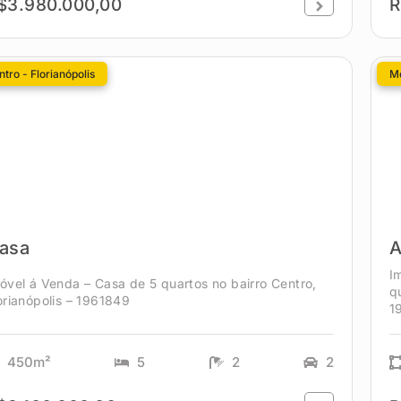
$3.980.000,00
R
tro - Florianópolis
Mo
asa
A
I
óvel á Venda – Casa de 5 quartos no bairro Centro,
q
orianópolis – 1961849
1
450m²
5
2
2