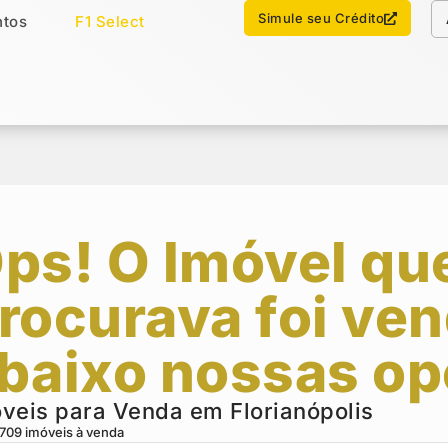
Chamar no WhatsApp
Simule seu Crédito
tos
F1 Select
os
Imóveis Select
ps! O Imóvel qu
rocurava foi ven
baixo nossas op
veis para Venda em Florianópolis
709
imóveis à venda