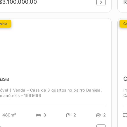
$3.100.000,00
R
niela
C
asa
C
óvel á Venda – Casa de 3 quartos no bairro Daniela,
I
orianópolis – 1961666
C
480m²
3
2
2