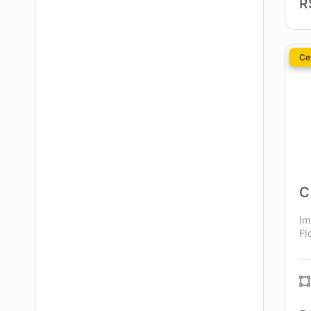
R
Cen
C
Im
Fl