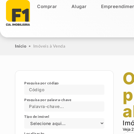
Comprar
Alugar
Empreendimen
Comprar
Alugar
Empreendiment
Início
•
Imóveis à Venda
O
Pesquisa por código
p
Pesquisa por palavra-chave
a
Tipo de imóvel
Imó
Veja
2
Localização