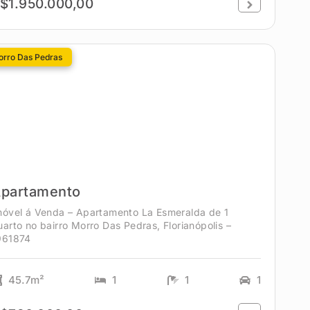
$1.950.000,00
rro Das Pedras
partamento
móvel á Venda – Apartamento La Esmeralda de 1
uarto no bairro Morro Das Pedras, Florianópolis –
961874
45.7m²
1
1
1