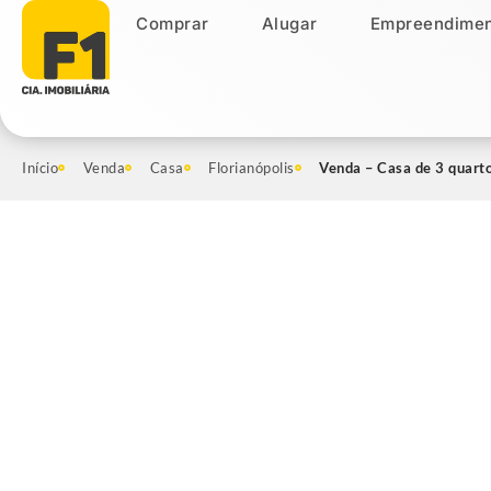
Comprar
Alugar
Empreendimen
Comprar
Alugar
Empreendiment
Início
Venda
Casa
Florianópolis
Venda – Casa de 3 quarto