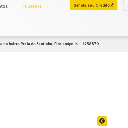
Chamar no WhatsApp
Simule seu Crédito
tos
F1 Select
os
Imóveis Select
s no bairro Praia do Santinho, Florianópolis – 1958870