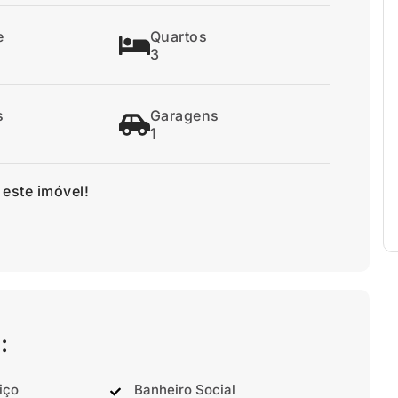
e
Quartos
3
s
Garagens
1
 este imóvel!
:
iço
Banheiro Social