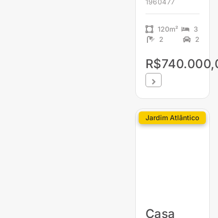
1960477
120m²
3
2
2
R$740.000,
Jardim Atlântico
Casa