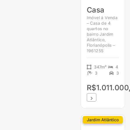
Casa
Imóvel á Venda
– Casa de 4
quartos no
bairro Jardim
Atlântico,
Florianópolis –
1961255
347m²
4
3
3
R$1.011.000
Jardim Atlântico