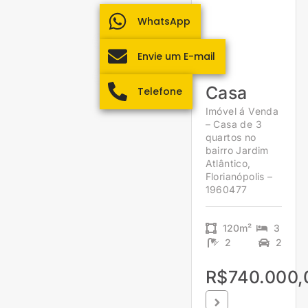
WhatsApp
Envie um E-mail
Casa
Telefone
Imóvel á Venda
– Casa de 3
quartos no
bairro Jardim
Atlântico,
Florianópolis –
1960477
120m²
3
2
2
R$740.000,