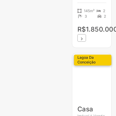
145m²
2
3
2
R$1.850.00
Lagoa Da
Conceição
Casa
Imóvel á Venda