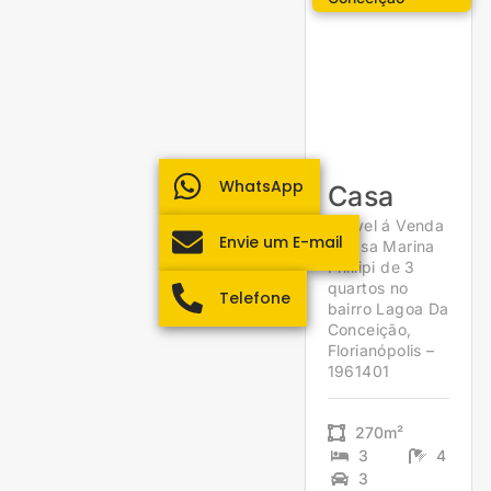
WhatsApp
Casa
Imóvel á Venda
Envie um E-mail
– Casa Marina
Phillipi de 3
quartos no
Telefone
bairro Lagoa Da
Conceição,
Florianópolis –
1961401
270m²
3
4
3