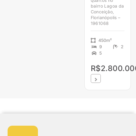
quartos no
bairro Lagoa da
Conceição,
Florianópolis –
1961068
450m²
9
2
5
R$2.800.00