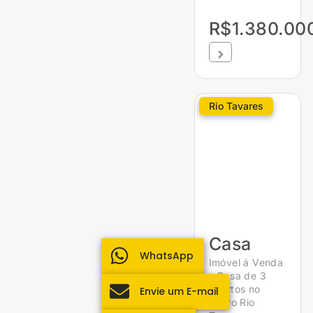
R$1.380.00
Rio Tavares
Casa
WhatsApp
Imóvel á Venda
– Casa de 3
quartos no
Envie um E-mail
bairro Rio