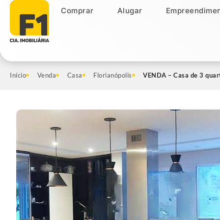
Comprar
Alugar
Empreendimen
Comprar
Alugar
Empreendiment
Início
Venda
Casa
Florianópolis
VENDA – Casa de 3 quart