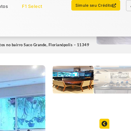
Chamar no WhatsApp
Simule seu Crédito
tos
F1 Select
os
Imóveis Select
os no bairro Saco Grande, Florianópolis – 11349