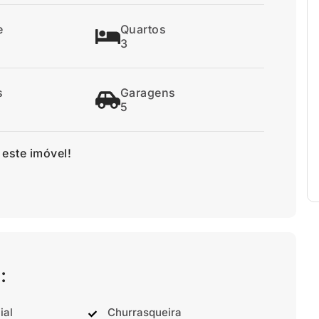
e
Quartos
3
s
Garagens
5
 este imóvel!
:
ial
Churrasqueira