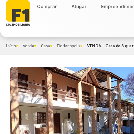
Comprar
Alugar
Empreendimen
Comprar
Alugar
Empreendiment
Início
Venda
Casa
Florianópolis
VENDA – Casa de 3 quart