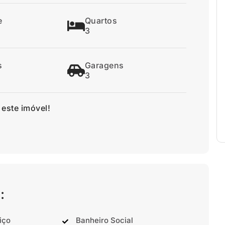
e
Quartos
3
s
Garagens
3
 este imóvel!
:
iço
Banheiro Social