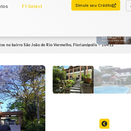
Chamar no WhatsApp
Simule seu Crédito
tos
F1 Select
os
Imóveis Select
os no bairro São João do Rio Vermelho, Florianópolis – 10412