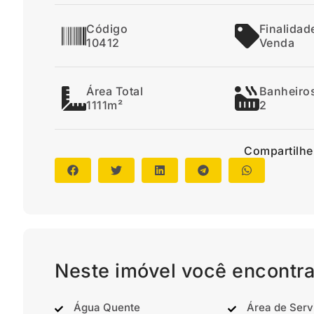
Código
Finalidad
10412
Venda
Área Total
Banheiro
1111m²
2
Compartilhe
Neste imóvel você encontra
Água Quente
Área de Serv