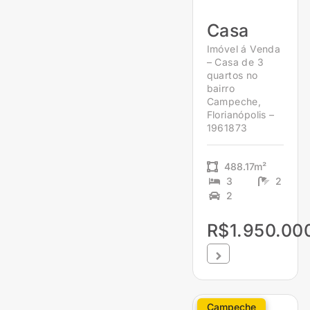
Casa
Imóvel á Venda
– Casa de 3
quartos no
bairro
Campeche,
Florianópolis –
1961873
488.17m²
3
2
2
R$1.950.00
Campeche