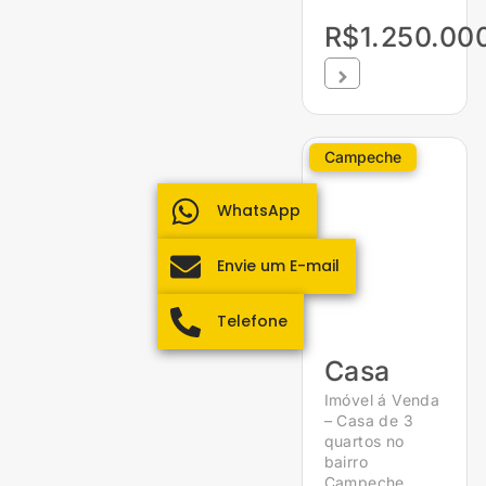
R$1.250.00
Campeche
WhatsApp
Envie um E-mail
Telefone
Casa
Imóvel á Venda
– Casa de 3
quartos no
bairro
Campeche,