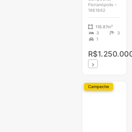
Florianópolis –
1961862
118.87m²
3
3
1
R$1.250.00
Campeche