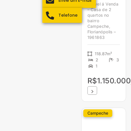
Envie um E-mail
Imóvel á Venda
– Casa de 2
Telefone
quartos no
bairro
Campeche,
Florianópolis –
1961863
118.87m²
2
3
1
R$1.150.000
Campeche