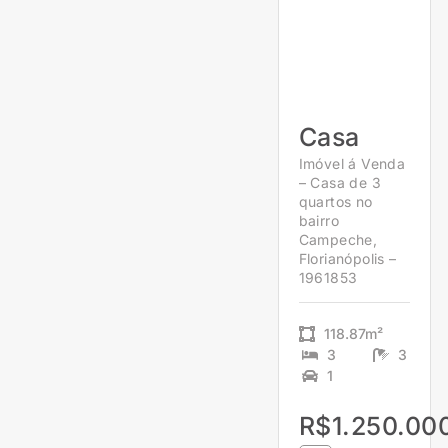
Casa
Imóvel á Venda
– Casa de 3
quartos no
bairro
Campeche,
Florianópolis –
1961853
118.87m²
3
3
1
R$1.250.00