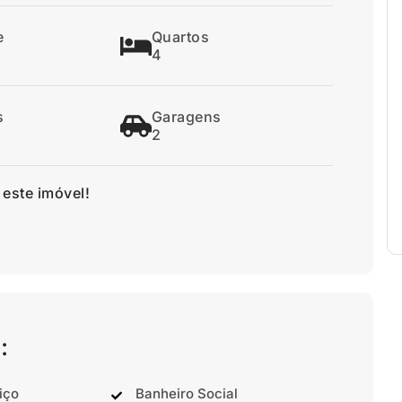
e
Quartos
4
s
Garagens
2
 este imóvel!
:
iço
Banheiro Social