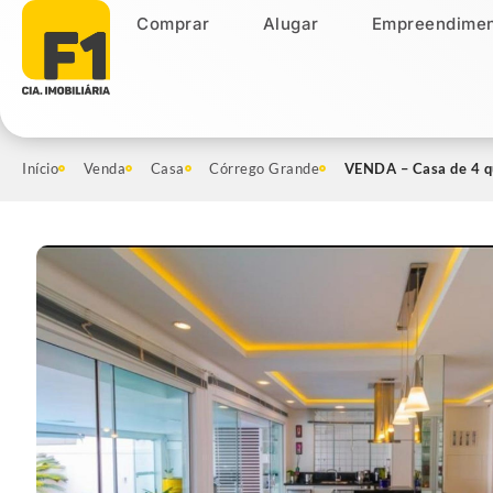
Comprar
Alugar
Empreendimen
Comprar
Alugar
Empreendiment
Início
Venda
Casa
Córrego Grande
VENDA – Casa de 4 qu