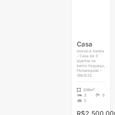
Casa
Imóvel á Venda
– Casa de 3
quartos no
bairro Itaguaçu,
Florianópolis –
1961025
209m²
3
5
2
R$2.500.00