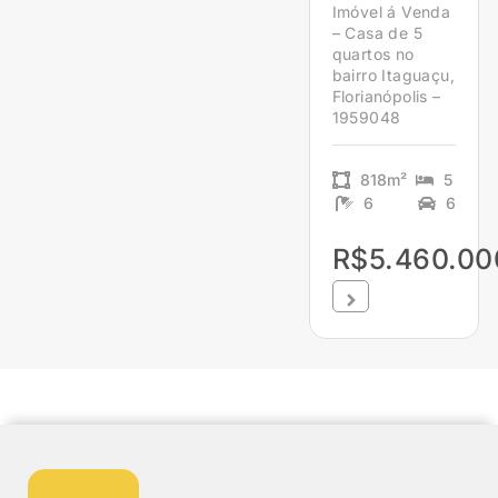
Imóvel á Venda
– Casa de 5
quartos no
bairro Itaguaçu,
Florianópolis –
1959048
818m²
5
6
6
R$5.460.00