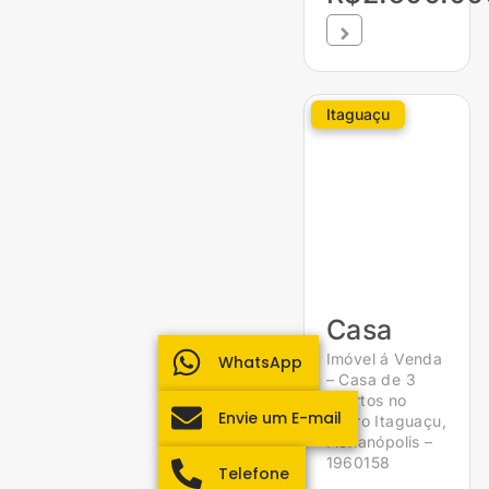
Itaguaçu
Casa
Imóvel á Venda
WhatsApp
– Casa de 3
quartos no
Envie um E-mail
bairro Itaguaçu,
Florianópolis –
1960158
Telefone