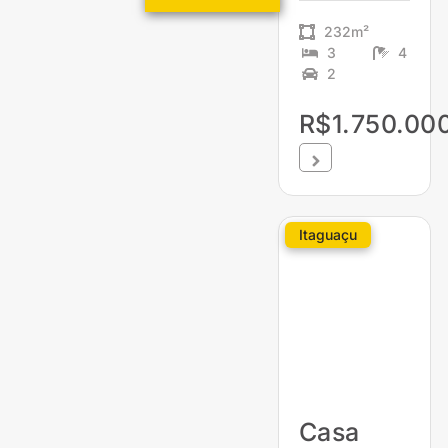
232m²
3
4
2
R$1.750.00
Itaguaçu
Casa