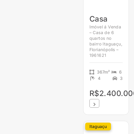
Casa
Imóvel á Venda
– Casa de 6
quartos no
bairro Itaguaçu,
Florianópolis –
1961621
367m²
6
4
3
R$2.400.00
Itaguaçu