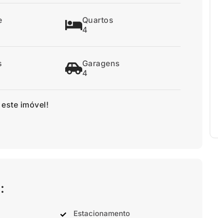
e
Quartos
4
s
Garagens
4
 este imóvel!
:
Estacionamento