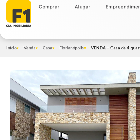
Comprar
Alugar
Empreendimen
Comprar
Alugar
Empreendiment
Início
Venda
Casa
Florianópolis
VENDA – Casa de 4 quart