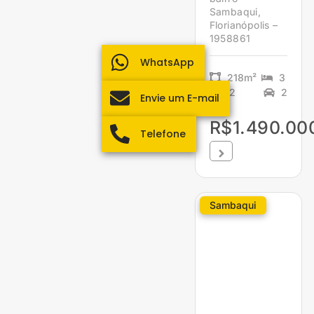
Sambaqui,
Florianópolis –
1958861
WhatsApp
218m²
3
2
2
Envie um E-mail
R$1.490.00
Telefone
Sambaqui