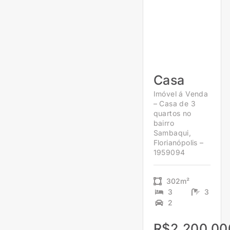
Casa
Imóvel á Venda
– Casa de 3
quartos no
bairro
Sambaqui,
Florianópolis –
1959094
302m²
3
3
2
R$2.200.00