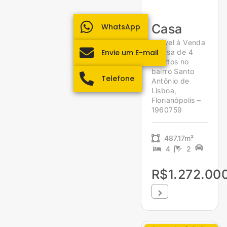
Casa
WhatsApp
Imóvel á Venda
Envie um E-mail
– Casa de 4
quartos no
bairro Santo
Telefone
Antônio de
Lisboa,
Florianópolis –
1960759
487.17m²
4
2
R$1.272.00