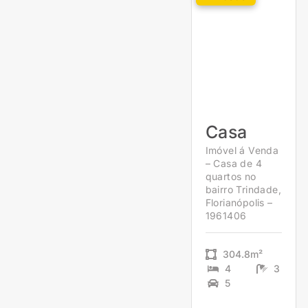
Casa
Imóvel á Venda
– Casa de 4
quartos no
bairro Trindade,
Florianópolis –
1961406
304.8m²
4
3
5