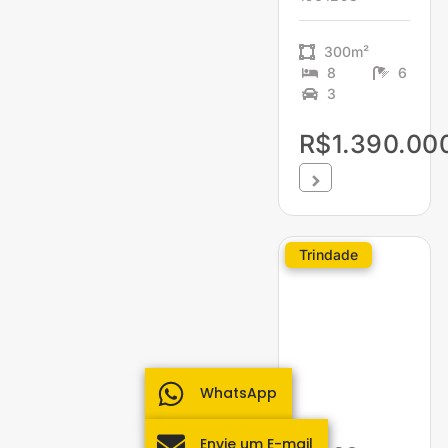
300m²
8
6
3
R$1.390.00
Trindade
WhatsApp
Envie um E-mail