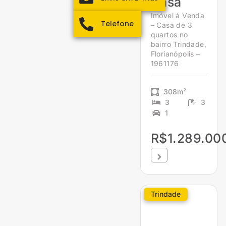
Casa
Imóvel á Venda
Telefone
– Casa de 3
quartos no
bairro Trindade,
Florianópolis –
1961176
308m²
3
3
1
R$1.289.00
Trindade