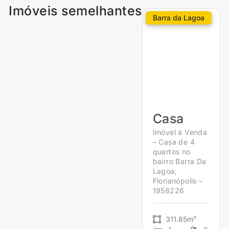
Imóveis semelhantes
Barra da Lagoa
Casa
Imóvel á Venda
– Casa de 4
quartos no
bairro Barra Da
Lagoa,
Florianópolis –
1958226
311.85m²