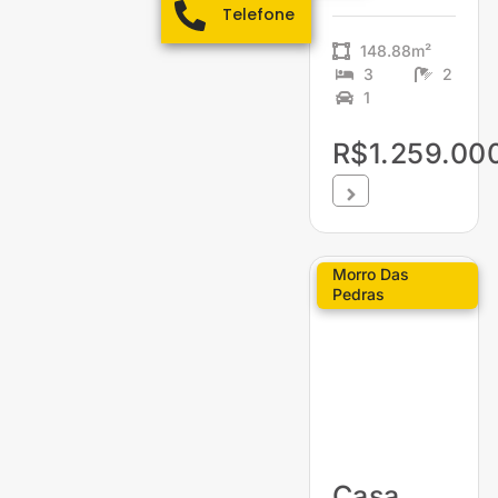
Telefone
148.88m²
3
2
1
R$1.259.00
Morro Das
Pedras
Casa