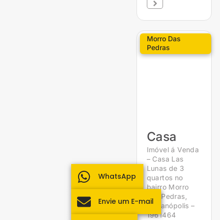
Morro Das
Pedras
Casa
Imóvel á Venda
– Casa Las
Lunas de 3
WhatsApp
quartos no
bairro Morro
das Pedras,
Envie um E-mail
Florianópolis –
1961464