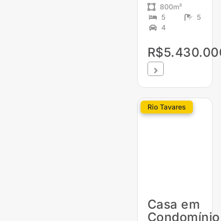
800m²
5
5
4
R$5.430.00
Rio Tavares
Casa em
Condomínio