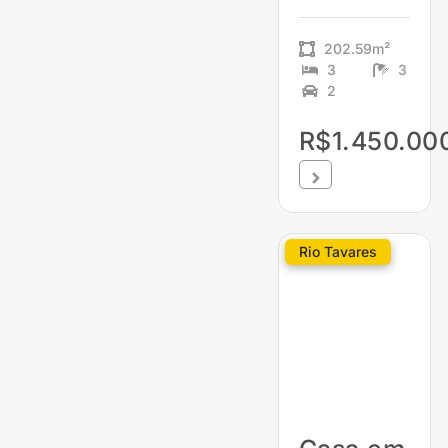
202.59m²
3
3
2
R$1.450.00
Rio Tavares