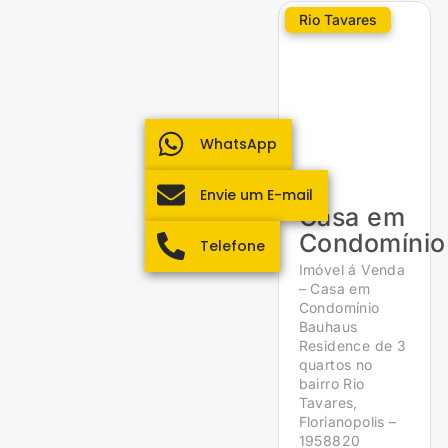
Rio Tavares
WhatsApp
Envie um E-mail
Casa em
Condomínio
Telefone
Imóvel á Venda
– Casa em
Condomínio
Bauhaus
Residence de 3
quartos no
bairro Rio
Tavares,
Florianopolis –
1958820