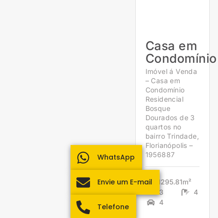
Casa em
Condomínio
Imóvel á Venda
– Casa em
Condomínio
Residencial
Bosque
Dourados de 3
quartos no
bairro Trindade,
Florianópolis –
1956887
WhatsApp
Envie um E-mail
1295.81m²
3
4
4
Telefone