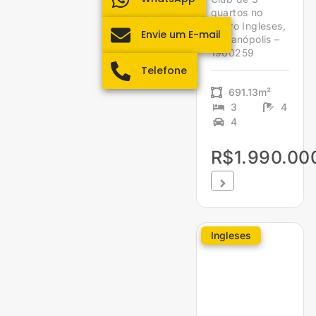
quartos no
bairro Ingleses,
Envie um E-mail
Florianópolis –
1960259
Telefone
691.13m²
3
4
4
R$1.990.00
Ingleses