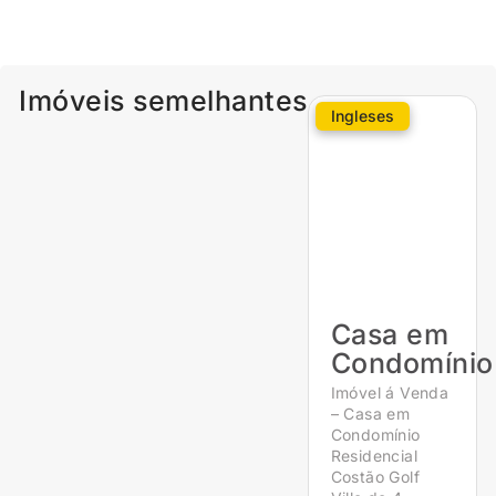
Imóveis semelhantes
Ingleses
Casa em
Condomínio
Imóvel á Venda
– Casa em
Condomínio
Residencial
Costão Golf