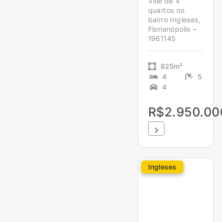
Ville de 4
quartos no
bairro Ingleses,
Florianópolis –
1961145
825m²
4
5
4
R$2.950.00
Ingleses