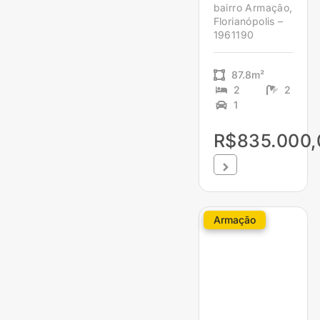
bairro Armação,
Florianópolis –
1961190
87.8m²
2
2
1
R$835.000,
Armação