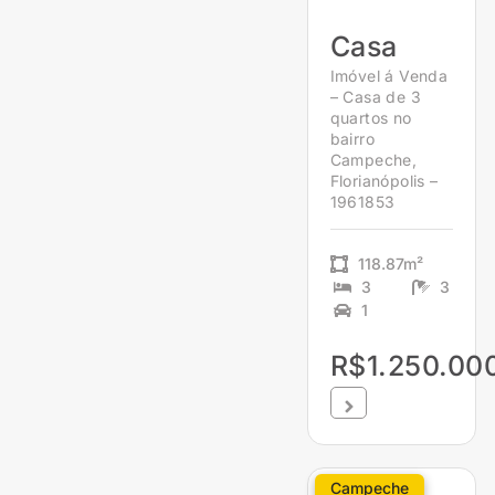
Casa
Imóvel á Venda
– Casa de 3
quartos no
bairro
Campeche,
Florianópolis –
1961853
118.87m²
3
3
1
R$1.250.00
Campeche