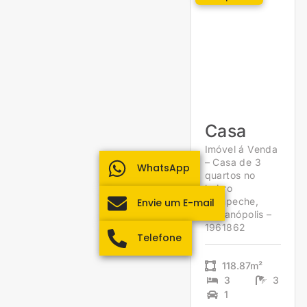
Casa
Imóvel á Venda
– Casa de 3
WhatsApp
quartos no
bairro
Campeche,
Envie um E-mail
Florianópolis –
1961862
Telefone
118.87m²
3
3
1