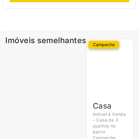
Imóveis semelhantes
Campeche
Casa
Imóvel á Venda
– Casa de 3
quartos no
bairro
Campeche,