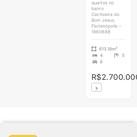
quartos no
bairro
Cachoeira do
Bom Jesus,
Florianópolis –
1960688
613.18m²
4
5
6
R$2.700.00