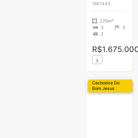
1961443
225m²
3
3
2
R$1.675.00
Cachoeira Do
Bom Jesus