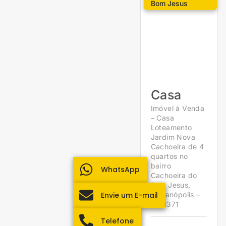
Bom Jesus
Casa
Imóvel á Venda
– Casa
Loteamento
Jardim Nova
Cachoeira de 4
quartos no
bairro
WhatsApp
Cachoeira do
Bom Jesus,
Envie um E-mail
Florianópolis –
1961371
Telefone