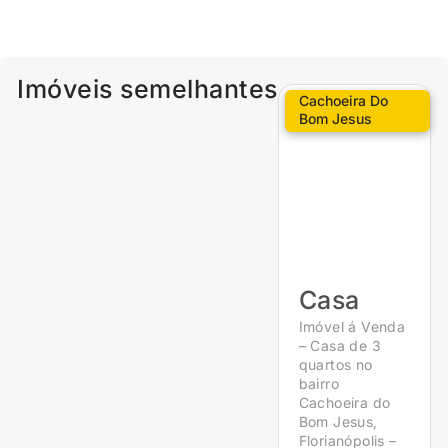
Imóveis semelhantes
Cachoeira Do
Bom Jesus
Casa
Imóvel á Venda
– Casa de 3
quartos no
bairro
Cachoeira do
Bom Jesus,
Florianópolis –