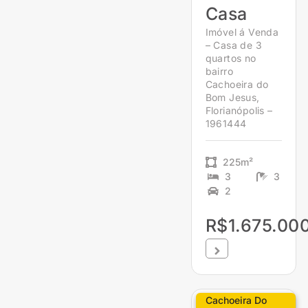
Casa
Imóvel á Venda
– Casa de 3
quartos no
bairro
Cachoeira do
Bom Jesus,
Florianópolis –
1961444
225m²
3
3
2
R$1.675.00
Cachoeira Do