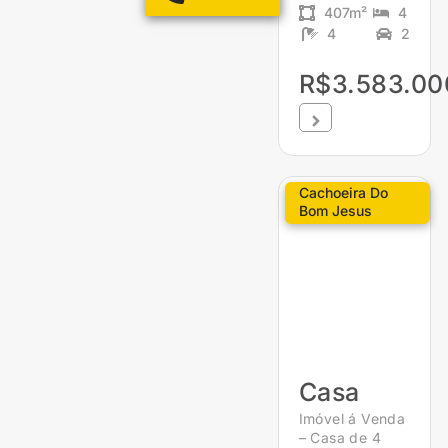
407m²
4
4
2
R$3.583.00
Cachoeira Do
Bom Jesus
Casa
Imóvel á Venda
– Casa de 4