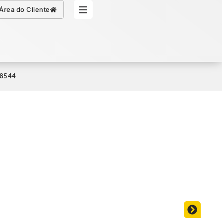
Simule seu Crédito
Área do Cliente
58544