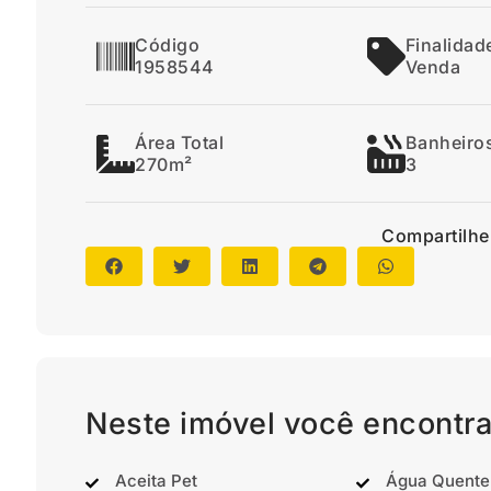
Código
Finalidad
1958544
Venda
Área Total
Banheiro
270m²
3
Compartilhe
Neste imóvel você encontra
Aceita Pet
Água Quente