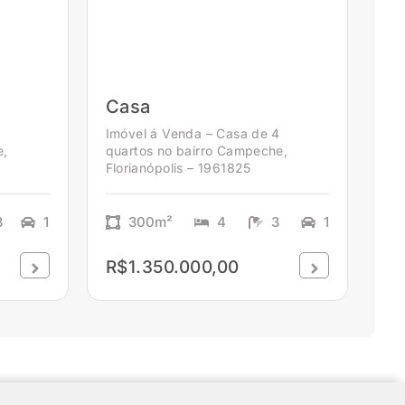
Casa
2
Imóvel á Venda – Casa de 4
e,
quartos no bairro Campeche,
Florianópolis – 1961825
3
1
300m²
4
3
1
R$1.350.000,00