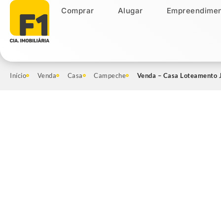
Comprar
Alugar
Empreendimen
Comprar
Alugar
Empreendiment
Início
Venda
Casa
Campeche
Venda – Casa Loteamento J