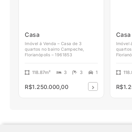
Casa
Casa
Imóvel á Venda – Casa de 3
Imóvel 
quartos no bairro Campeche,
quartos
Florianópolis – 1961853
Florian
118.87m²
3
3
1
118
R$1.250.000,00
R$1.2