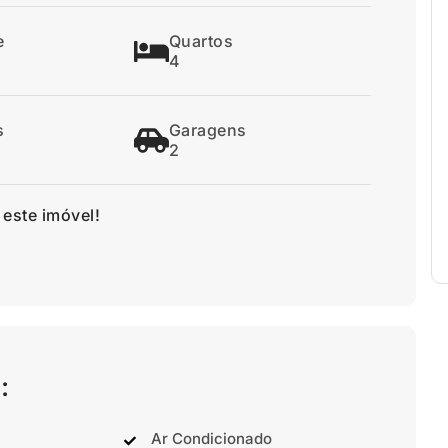
e
Quartos
4
s
Garagens
2
 este imóvel!
:
Ar Condicionado