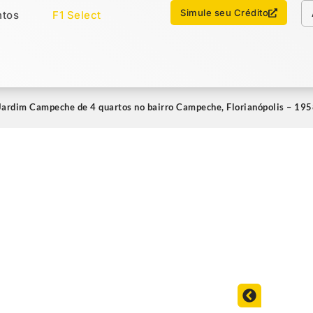
Chamar no WhatsApp
Simule seu Crédito
tos
F1 Select
os
Imóveis Select
ardim Campeche de 4 quartos no bairro Campeche, Florianópolis – 19