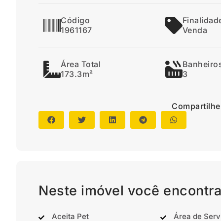
Código
Finalidad
1961167
Venda
Área Total
Banheiro
173.3m²
3
Compartilhe
Neste imóvel você encontra
Aceita Pet
Área de Serv