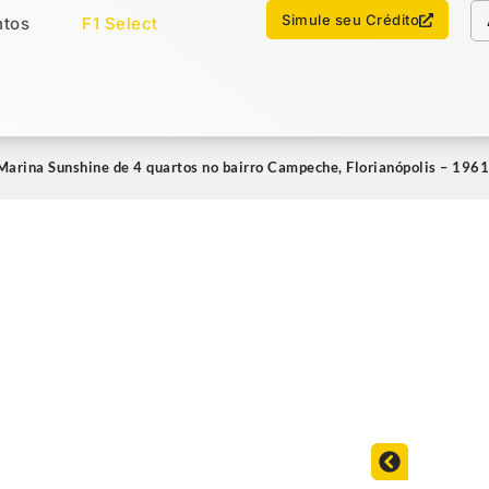
Chamar no WhatsApp
Simule seu Crédito
tos
F1 Select
os
Imóveis Select
arina Sunshine de 4 quartos no bairro Campeche, Florianópolis – 196