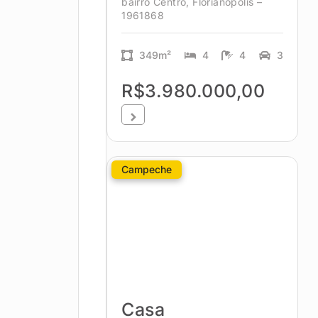
bairro Centro, Florianópolis –
1961868
349m²
4
4
3
R$3.980.000,00
Campeche
Casa