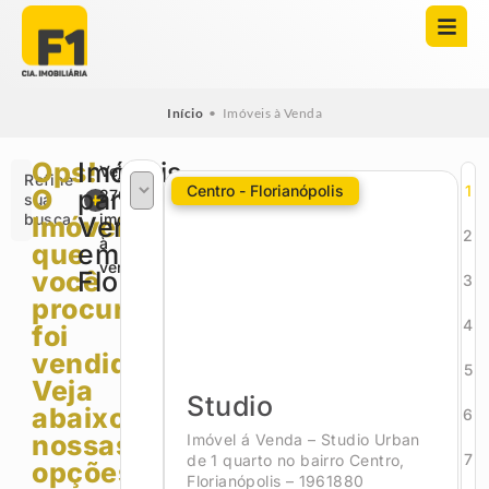
Início
•
Imóveis à Venda
Ops!
Imóveis
Veja
Refine
Centro - Florianópolis
1
O
para
2709
sua
busca
imóveis
Imóvel
Venda
2
à
que
em
venda
você
Florianópolis
3
procurava
4
foi
vendido.
5
Veja
Studio
abaixo
6
nossas
Imóvel á Venda – Studio Urban
7
de 1 quarto no bairro Centro,
opções!
Florianópolis – 1961880