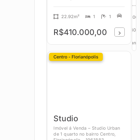
…
22.92m²
1
1
300
301
R$410.000,00
Avanç
Centro - Florianópolis
Studio
Imóvel á Venda – Studio Urban
de 1 quarto no bairro Centro,
Florianópolis – 1961883