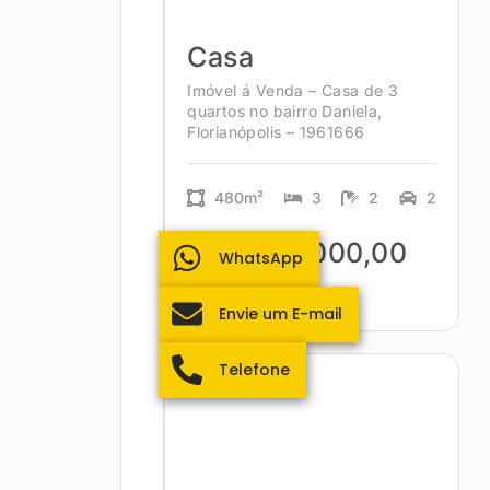
Casa
Imóvel á Venda – Casa de 3
quartos no bairro Daniela,
Florianópolis – 1961666
480m²
3
2
2
R$2.880.000,00
WhatsApp
Envie um E-mail
Telefone
Campeche