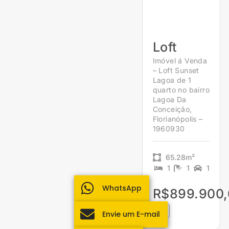
Loft
Imóvel á Venda
– Loft Sunset
Lagoa de 1
quarto no bairro
Lagoa Da
Conceição,
Florianópolis –
1960930
65.28m²
1
1
1
WhatsApp
R$899.900,
Envie um E-mail