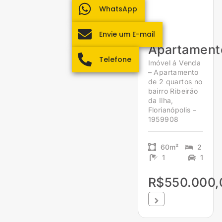
WhatsApp
Envie um E-mail
Apartament
Telefone
Imóvel á Venda
– Apartamento
de 2 quartos no
bairro Ribeirão
da Ilha,
Florianópolis –
1959908
60m²
2
1
1
R$550.000,