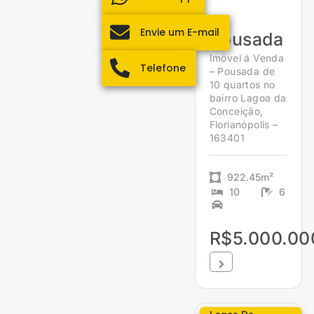
Envie um E-mail
Pousada
Imóvel á Venda
Telefone
– Pousada de
10 quartos no
bairro Lagoa da
Conceição,
Florianópolis –
163401
922.45m²
10
6
R$5.000.00