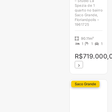
– Studio La
Spezia de 1
quarto no bairro
Saco Grande,
Florianópolis –
1961725
90.11m²
1
1
1
R$719.000,
Saco Grande