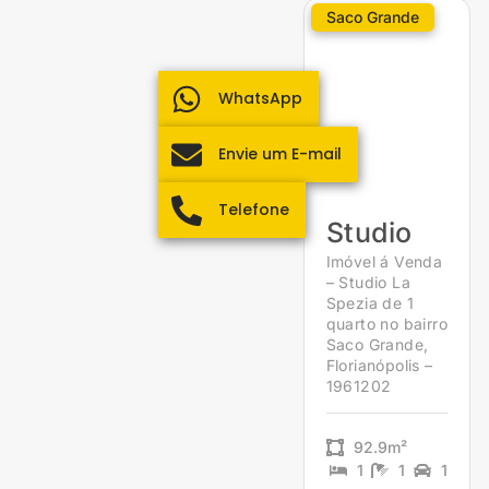
Saco Grande
WhatsApp
Envie um E-mail
Telefone
Studio
Imóvel á Venda
– Studio La
Spezia de 1
quarto no bairro
Saco Grande,
Florianópolis –
1961202
92.9m²
1
1
1