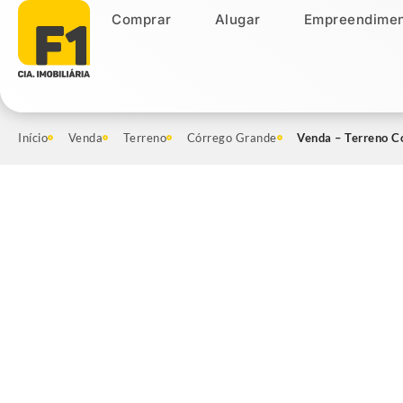
Comprar
Alugar
Empreendimen
Comprar
Alugar
Empreendiment
Início
Venda
Terreno
Córrego Grande
Venda – Terreno Co