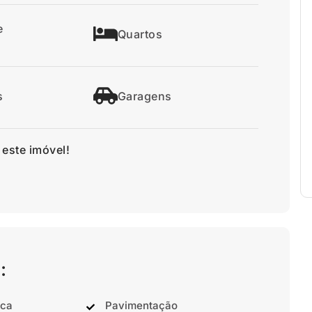
e
Quartos
s
Garagens
 este imóvel!
:
ica
Pavimentação