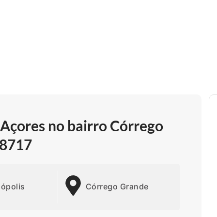
 Açores no bairro Córrego
58717
nópolis
Córrego Grande