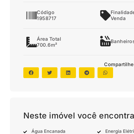
Código
Finalidad
1958717
Venda
Área Total
Banheiro
700.6m²
Compartilhe
Neste imóvel você encontra
Água Encanada
Energia Elétr