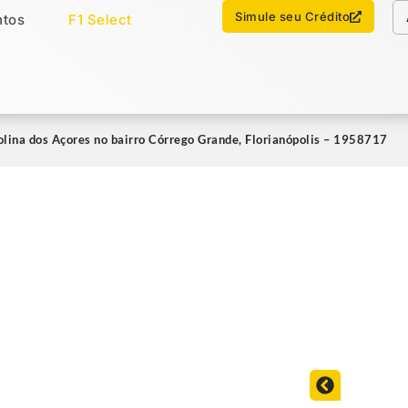
Chamar no WhatsApp
Simule seu Crédito
tos
F1 Select
os
Imóveis Select
lina dos Açores no bairro Córrego Grande, Florianópolis – 1958717