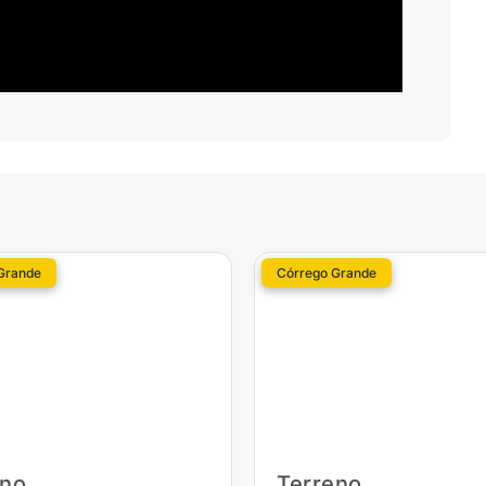
Grande
Córrego Grande
eno
Terreno