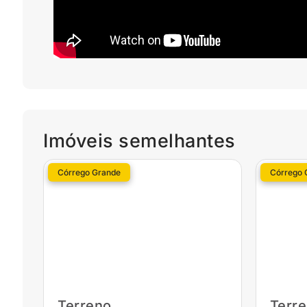
Imóveis semelhantes
Córrego Grande
Córrego 
Terreno
Terr