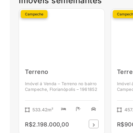
Imóveis semelhantes
Campeche
Campech
Terreno
Terr
Imóvel á Venda – Terreno no bairro
Imóvel 
Campeche, Florianópolis – 1961852
Campech
533.42m²
457
R$2.198.000,00
R$90