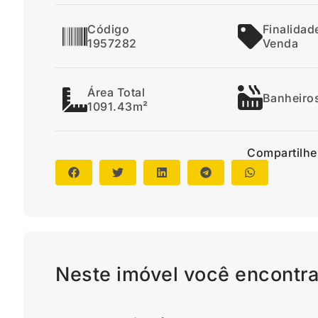
Código
Finalidad
1957282
Venda
Área Total
Banheiro
1091.43m²
Compartilhe
Neste imóvel você encontra