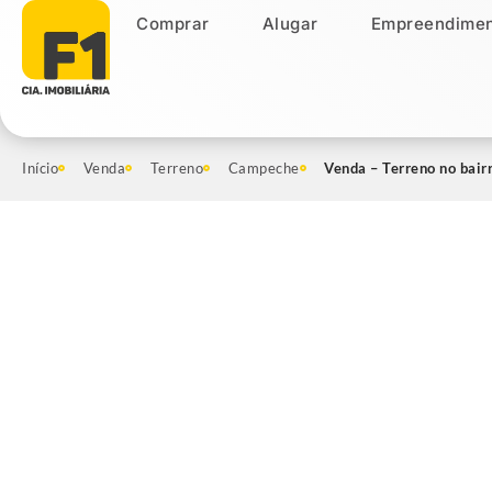
Comprar
Alugar
Empreendimen
Comprar
Alugar
Empreendiment
Início
Venda
Terreno
Campeche
Venda – Terreno no bai