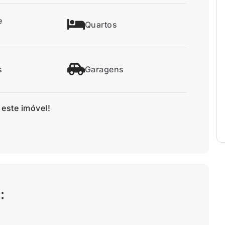
e
Quartos
s
Garagens
 este imóvel!
: