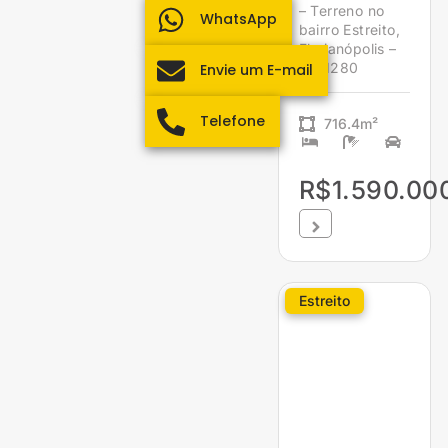
– Terreno no
WhatsApp
bairro Estreito,
Florianópolis –
1961280
Envie um E-mail
Telefone
716.4m²
R$1.590.00
Estreito