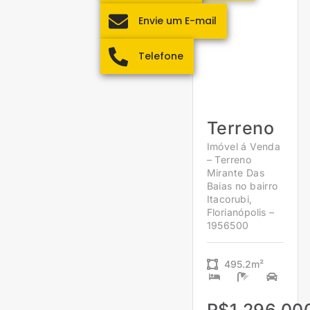
Envie um E-mail
Telefone
Terreno
Imóvel á Venda
– Terreno
Mirante Das
Baias no bairro
Itacorubi,
Florianópolis –
1956500
495.2m²