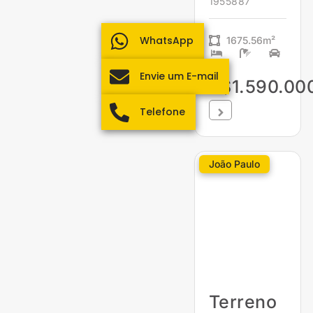
1955887
WhatsApp
1675.56m²
Envie um E-mail
R$1.590.00
Telefone
João Paulo
Terreno