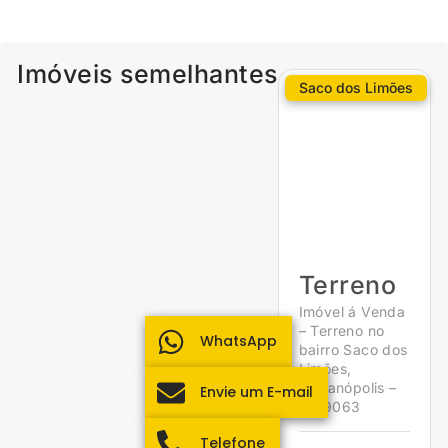
Imóveis semelhantes
Saco dos Limões
Terreno
Imóvel á Venda
– Terreno no
WhatsApp
bairro Saco dos
Limões,
Florianópolis –
Envie um E-mail
1959063
Telefone