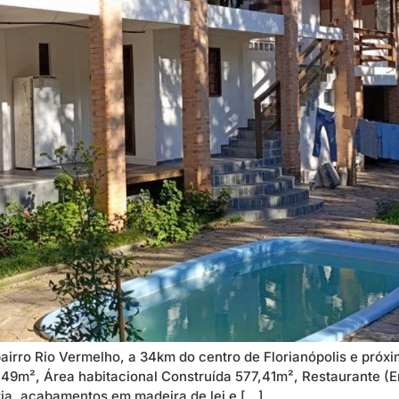
airro Rio Vermelho, a 34km do centro de Florianópolis e próx
9m², Área habitacional Construída 577,41m², Restaurante (E
ria, acabamentos em madeira de lei e […]