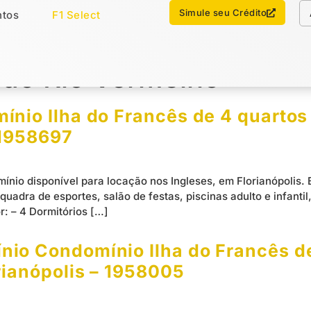
Chamar no WhatsApp
Simule seu Crédito
tos
F1 Select
os
Imóveis Select
 do Rio Vermelho
nio Ilha do Francês de 4 quartos 
 1958697
ínio disponível para locação nos Ingleses, em Florianópolis.
quadra de esportes, salão de festas, piscinas adulto e infanti
: – 4 Dormitórios […]
io Condomínio Ilha do Francês de
rianópolis – 1958005