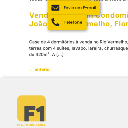
Envie um E-mail
Venda – Casa em Condomín
Telefone
João do Rio Vermelho, Flo
Casa de 4 dormitórios à venda no Rio Vermelho,
térrea com 4 suítes, lavabo, lareira, churrasqu
de 420m². A […]
←
anterior