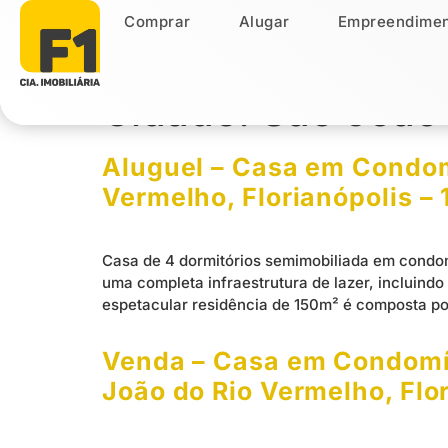
Comprar
Alugar
Empreendimen
Comprar
Alugar
Empreendiment
Cidade:
São João
Aluguel – Casa em Condomí
Vermelho, Florianópolis –
Casa de 4 dormitórios semimobiliada em condom
uma completa infraestrutura de lazer, incluindo 
espetacular residência de 150m² é composta por
Venda – Casa em Condomín
João do Rio Vermelho, Flo