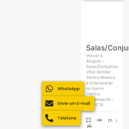
Salas/Conju
Imóvel á
Aluguel –
Salas/Conjuntos
Vitor Konder
Centro Médico
e Empresarial
WhatsApp
no bairro
Centro,
Florianópolis –
Envie um E-mail
1959276
Telefone
1