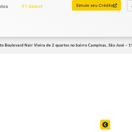
Chamar no WhatsApp
Simule seu Crédito
tos
F1 Select
os
Imóveis Select
o Boulevard Nair Vieira de 2 quartos no bairro Campinas, São José –