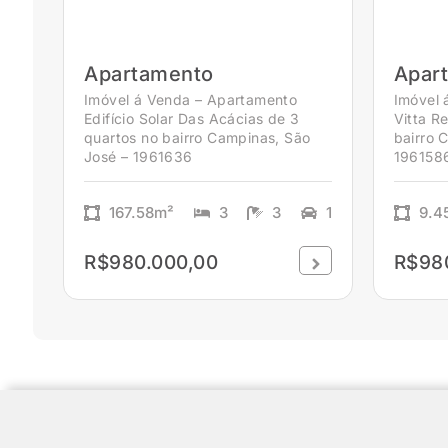
Apartamento
Apar
Imóvel á Venda – Apartamento
Imóvel 
Edifício Solar Das Acácias de 3
Vitta R
quartos no bairro Campinas, São
bairro 
José – 1961636
196158
167.58m²
3
3
1
9.4
R$980.000,00
R$98