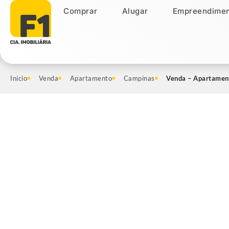
Comprar
Alugar
Empreendimen
Comprar
Alugar
Empreendiment
Início
Venda
Apartamento
Campinas
Venda – Apartament