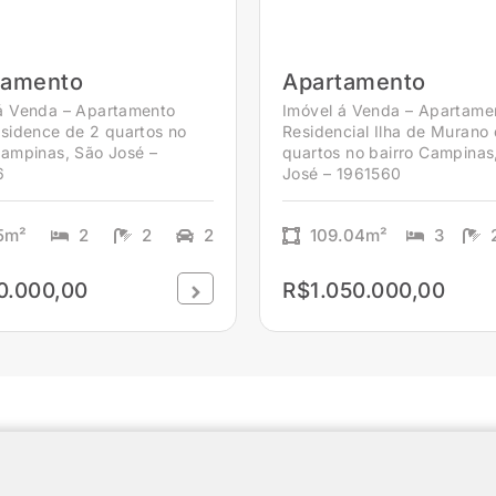
tamento
Apartamento
á Venda – Apartamento
Imóvel á Venda – Apartame
esidence de 2 quartos no
Residencial Ilha de Murano
Campinas, São José –
quartos no bairro Campinas
6
José – 1961560
5m²
2
2
2
109.04m²
3
0.000,00
R$1.050.000,00