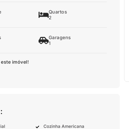
e
Quartos
2
s
Garagens
1
 este imóvel!
:
ial
Cozinha Americana