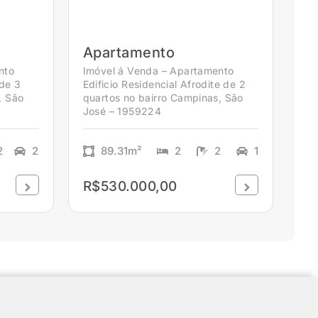
Apartamento
nto
Imóvel á Venda – Apartamento
 de 3
Edificio Residencial Afrodite de 2
, São
quartos no bairro Campinas, São
José – 1959224
2
2
89.31m²
2
2
1
R$530.000,00