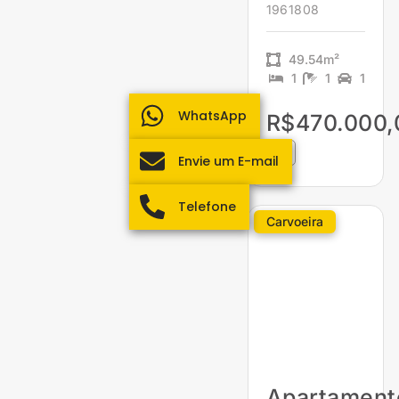
1961808
49.54m²
1
1
1
WhatsApp
R$470.000,
Envie um E-mail
Telefone
Carvoeira
Apartament