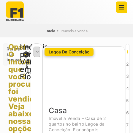
Início
•
Imóveis à Venda
Ops!
Imóveis
Veja
Refine
Lagoa Da Conceição
1
O
para
2699
sua
busca
imóveis
Imóvel
Venda
2
à
que
em
venda
você
Florianópolis
3
procurava
4
foi
vendido.
5
Veja
Casa
abaixo
6
Imóvel á Venda – Casa de 2
nossas
quartos no bairro Lagoa da
7
opções!
Conceição, Florianópolis –