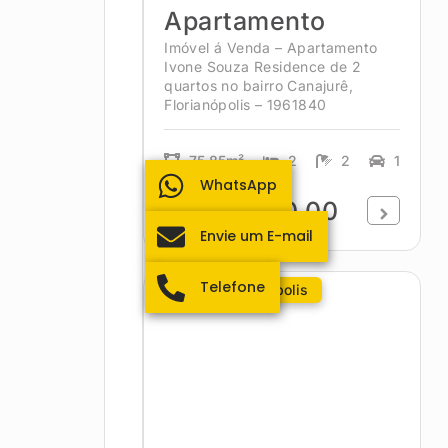
Apartamento
Imóvel á Venda – Apartamento
Ivone Souza Residence de 2
quartos no bairro Canajurê,
Florianópolis – 1961840
75.85m²
2
2
1
WhatsApp
R$897.000,00
Envie um E-mail
Telefone
Centro - Florianópolis