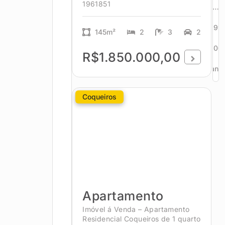
1961851
…
299
145m²
2
3
2
300
R$1.850.000,00
Avanç
Coqueiros
Apartamento
Imóvel á Venda – Apartamento
Residencial Coqueiros de 1 quarto