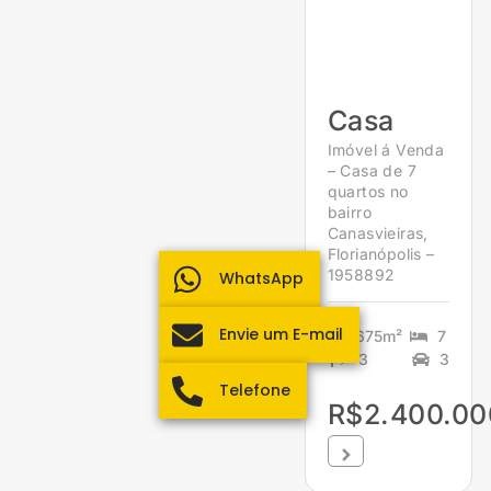
Casa
Imóvel á Venda
– Casa de 7
quartos no
bairro
Canasvieiras,
Florianópolis –
1958892
WhatsApp
Envie um E-mail
675m²
7
3
3
Telefone
R$2.400.00