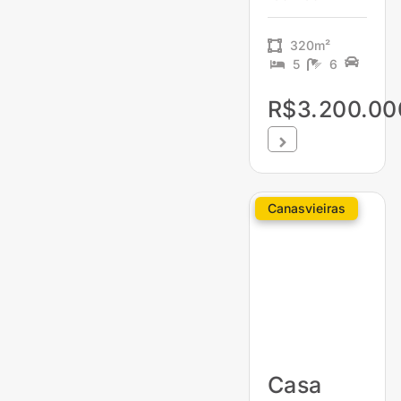
320m²
5
6
R$3.200.00
Canasvieiras
Casa