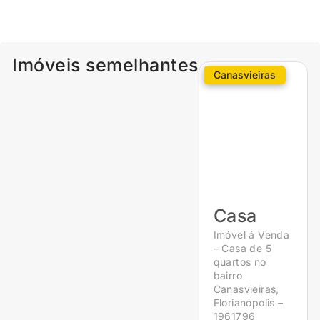
Imóveis semelhantes
Canasvieiras
Casa
Imóvel á Venda
– Casa de 5
quartos no
bairro
Canasvieiras,
Florianópolis –
1961796